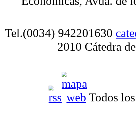
Económicas, Avda. de lo
Tel.(0034) 942201630
cat
2010 Cátedra de
Todos los