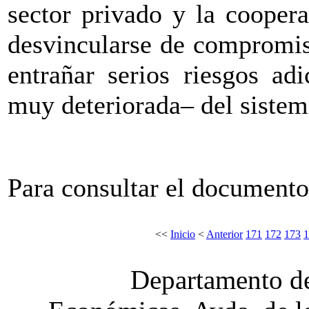
sector privado y la cooper
desvincularse de compromis
entrañar serios riesgos ad
muy deteriorada– del sistem
Para consultar el document
<<
Inicio
<
Anterior
171
172
173
1
Departamento de